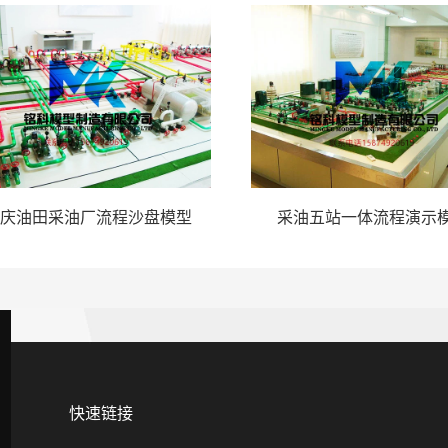
庆油田采油厂流程沙盘模型
采油五站一体流程演示模
快速链接