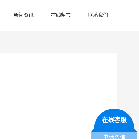
新闻资讯
在线留言
联系我们
在线客服
电话咨询